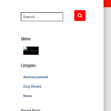
S
e
a
r
c
Idioma
h
f
o
r
:
Categories
Announcement
Dog Shows
News
Recent Posts