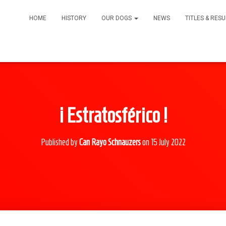
HOME
HISTORY
OUR DOGS
NEWS
TITLES & RES
¡ Estratosférico !
Published by
Can Rayo Schnauzers
on
15 July 2022