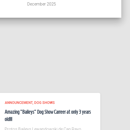
December 2025
ANNOUNCEMENT
DOG SHOWS
Amazing “Baileys” Dog Show Carreer at only 3 years
old!!!
Protos Baileys Lewandowski de Can Rayo