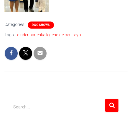
Categories:
DOG SHOWS
Tags:
qinder panenka legend de can rayo
S
Search …
e
a
r
c