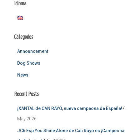
Idioma
h
f
o
r
:
Categories
Announcement
Dog Shows
News
Recent Posts
¡XANTAL de CAN RAYO, nueva campeona de España!
6
May 2026
JCh Esp You Shine Alone de Can Rayo es ¡Campeona