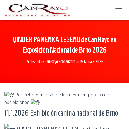
TOGGL
QINDER PANENKA LEGEND de Can Rayo en
Exposición Nacional de Brno 2026
Published by
Can Rayo Schnauzers
on
15 January 2026
Perfecto comienzo de la nueva temporada de
exhibiciones
11.1.2026 Exhibición canina nacional de Brno