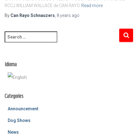
RCCJ WILLIAM WALLACE de CAN RAYO
Read more
By
Can Rayo Schnauzers
,
8 years
ago
S
e
a
r
c
Idioma
h
f
o
r
Categories
:
Announcement
Dog Shows
News