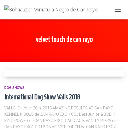
TOGGL
velvet touch de can rayo
DOG SHOWS
International Dog Show Valls 2018
VALLS, October 28th, 2018 AMAZING RESULTS AT CAN RAYO
KENNEL !!! SOLO de CAN RAYO EXC 1 CCJ Best Junior & BOB !!!
KING POWER de CAN RAYO EXC1 CAC-CACIB VANITY PIPPA de
CAN RAYO EXC1 CCJ BOS VELVET TOUCH de CAN RAYO EXC2