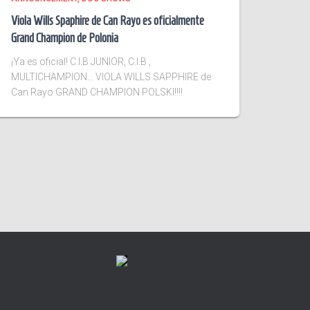
Viola Wills Spaphire de Can Rayo es oficialmente
Grand Champion de Polonia
¡Ya es oficial! C.I.B JUNIOR, C.I.B ,
MULTICHAMPION… VIOLA WILLS SAPPHIRE de
Can Rayo GRAND CHAMPION POLSKI!!!!