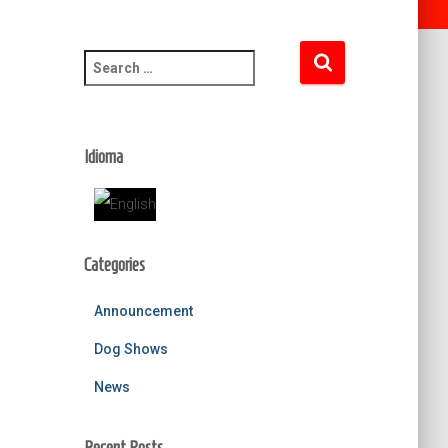
S
e
a
r
c
Idioma
h
f
o
r
:
Categories
Announcement
Dog Shows
News
Recent Posts