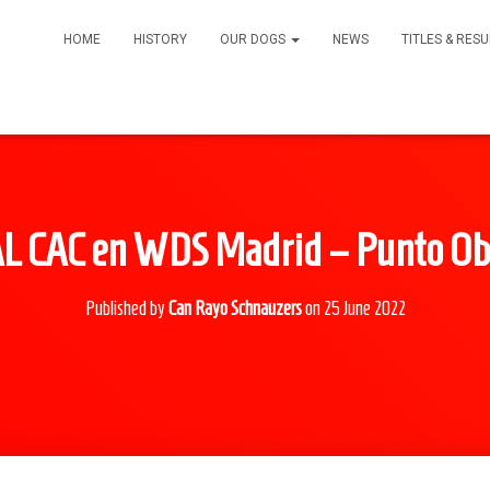
HOME
HISTORY
OUR DOGS
NEWS
TITLES & RES
L CAC en WDS Madrid – Punto Obl
Published by
Can Rayo Schnauzers
on
25 June 2022