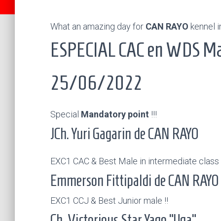
What an amazing day for
CAN RAYO
kennel 
ESPECIAL CAC en WDS Mad
25/06/2022
Special
Mandatory point
!!!
JCh. Yuri Gagarin de CAN RAYO
EXC1 CAC & Best Male in intermediate class 
Emmerson Fittipaldi de CAN RAYO
EXC1 CCJ & Best Junior male !!
Ch. Victorious Star Yago “Uga”