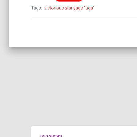
Tags:
victorious star yago "uga"
DOG SHOWS