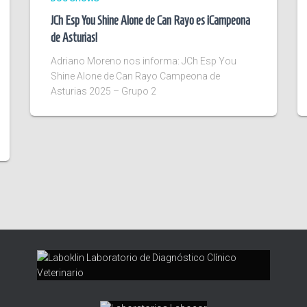
JCh Esp You Shine Alone de Can Rayo es ¡Campeona
de Asturias!
Adriano Moreno nos informa: JCh Esp You
Shine Alone de Can Rayo Campeona de
Asturias 2025 – Grupo 2