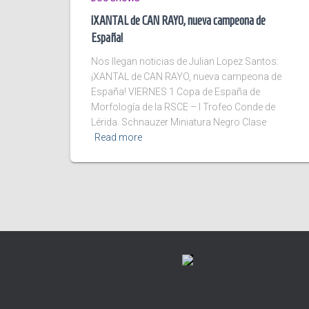
¡XANTAL de CAN RAYO, nueva campeona de
España!
Nos llegan noticias de Julian Lopez Santos:
¡XANTAL de CAN RAYO, nueva campeona de
España! VIERNES 1 Copa de España de
Morfología de la RSCE – I Trofeo Conde de
Lérida. Schnauzer Miniatura Negro Clase
Read more