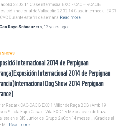
ladolid 23.02.14 Clase intermedia: EXC1- CAC – RCACIB
osición nacional de Valladolid 22.02.14 Clase intermedia: EXC1
CAC Durante este fin de semana
Read more
Can Rayo Schnauzers
,
12 years
ago
G SHOWS
posició Internacional 2014 de Perpignan
rança)
Exposición Internacional 2014 de Perpignan
rancia)
Internacional Dog Show 2014 Perpignan
rance)
vier Rezlark CAC-CACIB EXC 1 Millor de Raça BOB ¡¡Amb 19
os !!! Tula Fajra Casa di Vita EXC 1 y Mejor Joven de Raza
alista en el BIS Junior del Grupo 2 ¡¡Con 14 meses !!! ¡Gracias al
z Mr.
Read more