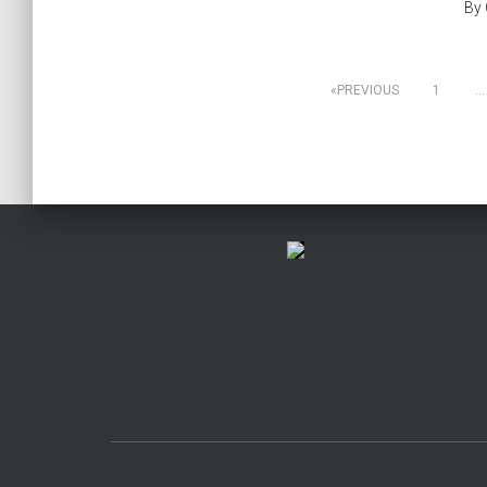
By
Posts
PREVIOUS
1
…
pagination