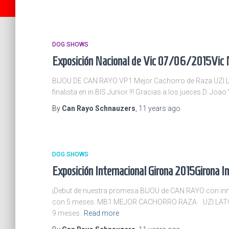
DOG SHOWS
Exposición Nacional de Vic 07/06/2015
Vic 
BIJOU DE CAN RAYO VP1 Mejor Cachorro de Raza UZI LA
finalista en in BIS Junior !!! Gracias a los jueces D. J
By
Can Rayo Schnauzers
,
11 years
ago
DOG SHOWS
Exposición Internacional Girona 2015
Girona I
¡Debut de nuestra promesa BIJOU de CAN RAYO con inm
con 5 meses. MB1 MEJOR CACHORRO RAZA UZI LATOYA 
9 meses.
Read more