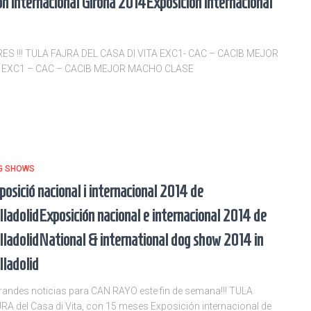
ón internacional Girona 2014
Exposición internacional
 !!! TULA FAJRA DEL CASA DI VITA EXC1- CAC – CACIB MEJOR
K EXC1 – CAC – CACIB MEJOR MACHO CLASE
G SHOWS
posició nacional i internacional 2014 de
lladolid
Exposición nacional e internacional 2014 de
lladolid
National & international dog show 2014 in
lladolid
Grandes noticias para CAN RAYO este fin de semana!!! TULA
RA del Casa di Vita, con 15 meses Exposición internacional de