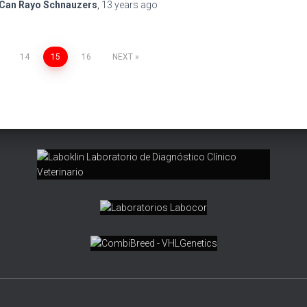
Can Rayo Schnauzers
,
13 years
ago
14
15
16
NEXT