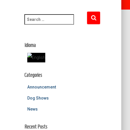
S
e
a
r
c
Idioma
h
f
o
r
Categories
:
Announcement
Dog Shows
News
Recent Posts