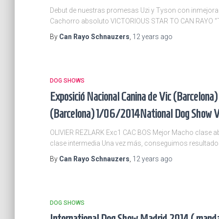
Debut de nuestras promesas Uzi y Tyson con inmejorab
Cachorro absoluto VICTORIOUS STAR TO CAN RAYO “Ty
By
Can Rayo Schnauzers
,
12 years
ago
DOG SHOWS
Exposició Nacional Canina de Vic (Barcelon
(Barcelona) 1/06/2014
National Dog Show V
OLIVIER REZLARK Exc1 CAC BOS Mejor Macho clase abie
clase intermedia Una vez más, conseguimos resultados
By
Can Rayo Schnauzers
,
12 years
ago
DOG SHOWS
International Dog Show Madrid 2014 ( manda