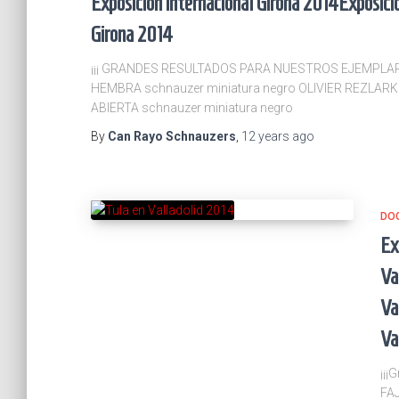
Exposición internacional Girona 2014
Exposici
Girona 2014
¡¡¡ GRANDES RESULTADOS PARA NUESTROS EJEMPLARES
HEMBRA schnauzer miniatura negro OLIVIER REZLAR
ABIERTA schnauzer miniatura negro
By
Can Rayo Schnauzers
,
12 years
ago
DO
Ex
Va
Va
Va
¡¡¡
FAJ