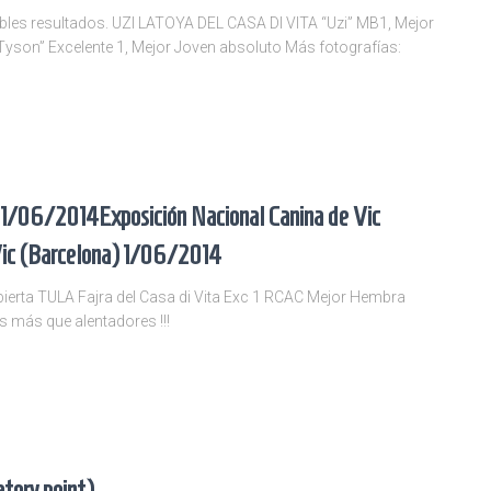
les resultados. UZI LATOYA DEL CASA DI VITA “Uzi” MB1, Mejor
son” Excelente 1, Mejor Joven absoluto Más fotografías:
a) 1/06/2014
Exposición Nacional Canina de Vic
ic (Barcelona) 1/06/2014
rta TULA Fajra del Casa di Vita Exc 1 RCAC Mejor Hembra
 más que alentadores !!!
tory point)