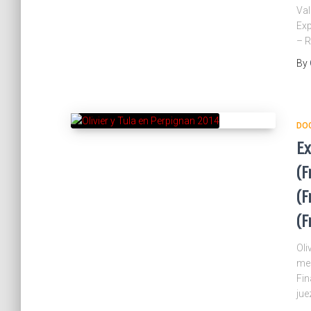
Val
Exp
– R
By
DO
Ex
(F
(F
(F
Oli
mes
Fin
jue