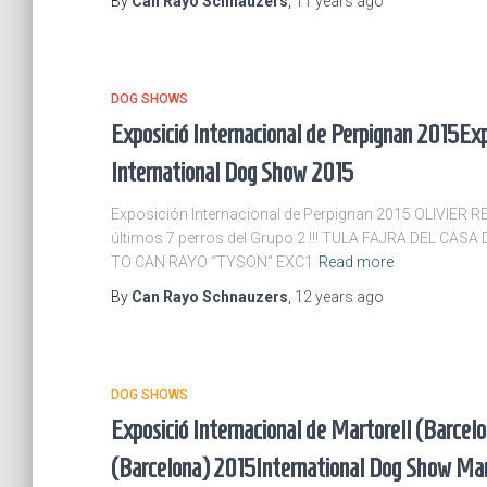
By
Can Rayo Schnauzers
,
11 years
ago
DOG SHOWS
Exposició Internacional de Perpignan 2015
Exp
International Dog Show 2015
Exposición Internacional de Perpignan 2015 OLIVIER 
últimos 7 perros del Grupo 2 !!! TULA FAJRA DEL CA
TO CAN RAYO “TYSON” EXC1
Read more
By
Can Rayo Schnauzers
,
12 years
ago
DOG SHOWS
Exposició Internacional de Martorell (Barcel
(Barcelona) 2015
International Dog Show Mar