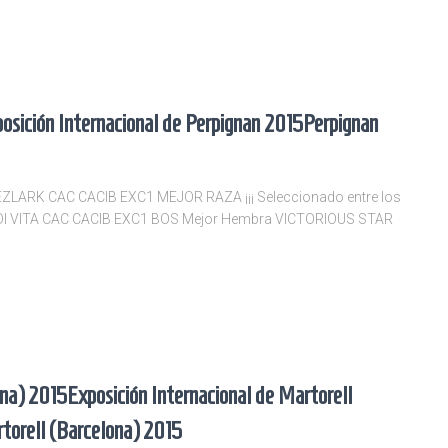
osición Internacional de Perpignan 2015
Perpignan
REZLARK CAC CACIB EXC1 MEJOR RAZA ¡¡¡ Seleccionado entre los
SA DI VITA CAC CACIB EXC1 BOS Mejor Hembra VICTORIOUS STAR
ona) 2015
Exposición Internacional de Martorell
torell (Barcelona) 2015