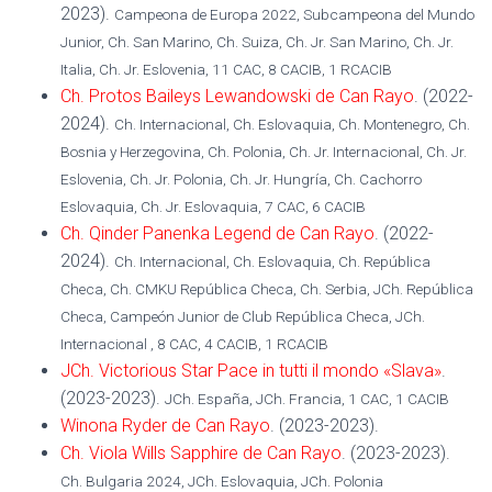
2023).
Campeona de Europa 2022, Subcampeona del Mundo
Junior, Ch. San Marino, Ch. Suiza, Ch. Jr. San Marino, Ch. Jr.
Italia, Ch. Jr. Eslovenia, 11 CAC, 8 CACIB, 1 RCACIB
Ch. Protos Baileys Lewandowski de Can Rayo
. (2022-
2024).
Ch. Internacional, Ch. Eslovaquia, Ch. Montenegro, Ch.
Bosnia y Herzegovina, Ch. Polonia, Ch. Jr. Internacional, Ch. Jr.
Eslovenia, Ch. Jr. Polonia, Ch. Jr. Hungría, Ch. Cachorro
Eslovaquia, Ch. Jr. Eslovaquia, 7 CAC, 6 CACIB
Ch. Qinder Panenka Legend de Can Rayo
. (2022-
2024).
Ch. Internacional, Ch. Eslovaquia, Ch. República
Checa, Ch. CMKU República Checa, Ch. Serbia, JCh. República
Checa, Campeón Junior de Club República Checa, JCh.
Internacional , 8 CAC, 4 CACIB, 1 RCACIB
JCh. Victorious Star Pace in tutti il mondo «Slava»
.
(2023-2023).
JCh. España, JCh. Francia, 1 CAC, 1 CACIB
Winona Ryder de Can Rayo
. (2023-2023).
Ch. Viola Wills Sapphire de Can Rayo
. (2023-2023).
Ch. Bulgaria 2024, JCh. Eslovaquia, JCh. Polonia