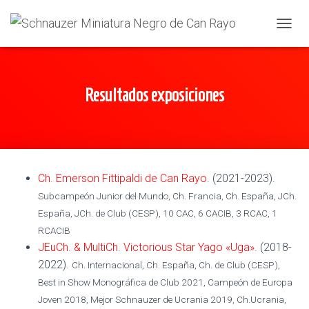
CAMBI
Resultados exposiciones
Ch. Emerson Fittipaldi de Can Rayo
. (2021-2023).
Subcampeón Junior del Mundo, Ch. Francia, Ch. España, JCh.
España, JCh. de Club (CESP), 10 CAC, 6 CACIB, 3 RCAC, 1
RCACIB
JEuCh. & MultiCh. Victorious Star Yago «Uga»
. (2018-
2022).
Ch. Internacional, Ch. España, Ch. de Club (CESP),
Best in Show Monográfica de Club 2021, Campeón de Europa
Joven 2018, Mejor Schnauzer de Ucrania 2019, Ch.Ucrania,