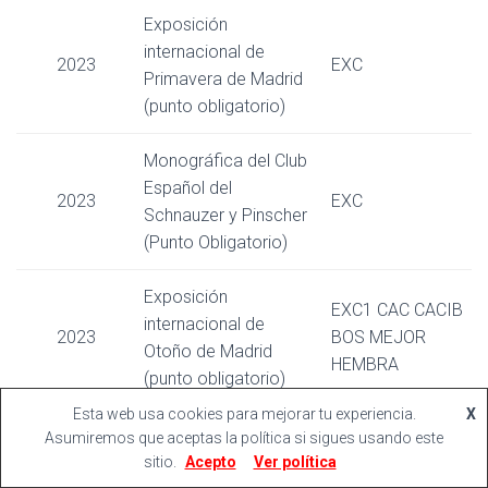
Exposición
internacional de
2023
EXC
Primavera de Madrid
(punto obligatorio)
Monográfica del Club
Español del
2023
EXC
Schnauzer y Pinscher
(Punto Obligatorio)
Exposición
EXC1 CAC CACIB
internacional de
2023
BOS MEJOR
Otoño de Madrid
HEMBRA
(punto obligatorio)
Esta web usa cookies para mejorar tu experiencia.
X
Exposición
Asumiremos que aceptas la política si sigues usando este
EXC Mejor de
2023
Internacional
sitio.
Acepto
Ver política
Clase Intermedia
Martorell