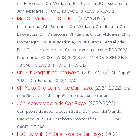
Ch. Bielorrusia, Ch. Moldavia, JCh. Ucrania, JCh. Bielorrusia,
JCh. Moldavia, 31 CAC, 18 CACIB, 3 RCAC, 6 RCACIB
MultiCh. Victorious Star Flirt
. (2022-2023).
Ch.
Internacional, Ch. Rumanía, Ch. Moldavia, Ch. Lituania, Ch.
Eslovaquia, Ch. Macedonia, Ch. Serbia, Ch. Jr. Moldavia, Ch. Jr.
Montenegro, Ch. Jr. Macedonia, Ch. Jr. Europa Central y del
Este, Ch. Jr. Internacional, Ganador en su clase en EDS 2023
Dinamarca, EXC3 en WDS 2023 Suiza, 12 BOB, 3 BIG, 2 BIS,
18 CAC, 13 CACIB, 1 RCAC, 1 RCACIB
Ch. Yuri Gagarin de Can Rayo
. (2021-2022).
Ch. España
2022, JCh. España 2022, 2 CAC
Ch. Yoko Ono Lennon de Can Rayo
. (2021-2022).
Ch.
España 2022, JCh. España 2021, 4 CAC, 2 CACIB
JCh. Kenya Moore de Can Rayo
. (2022-2023).
Campeona de España Joven 2022, Campeón del Mundo
Cachorro 2022, BIS Cachorro Monográfica CESP, 1 CAC, 1
CACIB, 1 RCAC
EuCh. & Multi Ch. One Love de Can Rayo
. (2021-